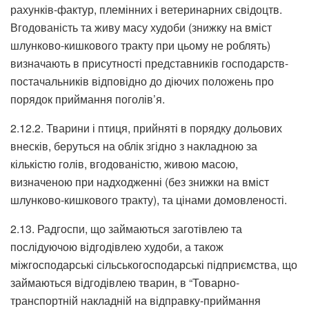
рахунків-фактур, племінних і ветеринарних свідоцтв.
Вгодованість та живу масу худоби (знижку на вміст
шлунково-кишкового тракту при цьому не роблять)
визначають в присутності представників господарств-
постачальників відповідно до діючих положень про
порядок приймання поголів’я.
2.12.2. Тварини і птиця, прийняті в порядку дольових
внесків, беруться на облік згідно з накладною за
кількістю голів, вгодованістю, живою масою,
визначеною при надходженні (без знижки на вміст
шлунково-кишкового тракту), та цінами домовленості.
2.13. Радгоспи, що займаються заготівлею та
послідуючою відгодівлею худоби, а також
міжгосподарські сільськогосподарські підприємства, що
займаються відгодівлею тварин, в “Товарно-
транспортній накладній на відправку-приймання