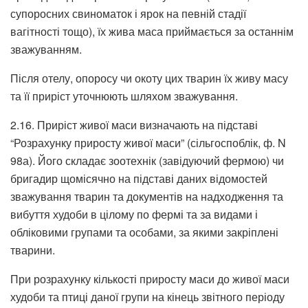
супоросних свиноматок і ярок на певній стадії
вагітності тощо), їх жива маса приймається за останнім
зважуванням.
Після отелу, опоросу чи окоту цих тварин їх живу масу
та її приріст уточнюють шляхом зважування.
2.16. Приріст живої маси визначають на підставі
“Розрахунку приросту живої маси” (сільгоспоблік, ф. N
98а). Його складає зоотехнік (завідуючий фермою) чи
бригадир щомісячно на підставі даних відомостей
зважування тварин та документів на надходження та
вибуття худоби в цілому по фермі та за видами і
обліковими групами та особами, за якими закріплені
тварини.
При розрахунку кількості приросту маси до живої маси
худоби та птиці даної групи на кінець звітного періоду