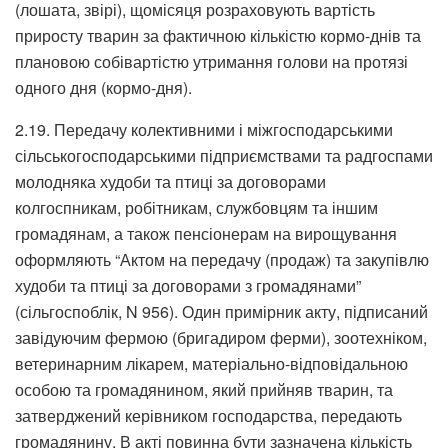
(лошата, звірі), щомісяця розраховують вартість
приросту тварин за фактичною кількістю кормо-днів та
плановою собівартістю утримання голови на протязі
одного дня (кормо-дня).
2.19. Передачу колективними і міжгосподарськими
сільськогосподарськими підприємствами та радгоспами
молодняка худоби та птиці за договорами
колгоспникам, робітникам, службовцям та іншим
громадянам, а також пенсіонерам на вирощування
оформляють “Актом на передачу (продаж) та закупівлю
худоби та птиці за договорами з громадянами”
(сільгоспоблік, N 956). Один примірник акту, підписаний
завідуючим фермою (бригадиром ферми), зоотехніком,
ветеринарним лікарем, матеріально-відповідальною
особою та громадянином, який прийняв тварин, та
затверджений керівником господарства, передають
громадянину. В акті повинна бути зазначена кількість