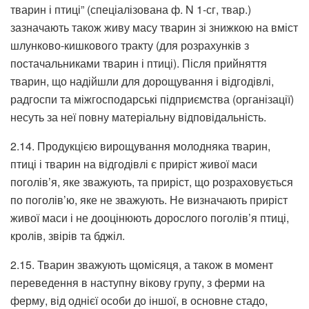
тварин і птиці” (спеціалізована ф. N 1-сг, твар.)
зазначають також живу масу тварин зі знижкою на вміст
шлунково-кишкового тракту (для розрахунків з
постачальниками тварин і птиці). Після прийняття
тварин, що надійшли для дорощування і відгодівлі,
радгоспи та міжгосподарські підприємства (організації)
несуть за неї повну матеріальну відповідальність.
2.14. Продукцією вирощування молодняка тварин,
птиці і тварин на відгодівлі є приріст живої маси
поголів’я, яке зважують, та приріст, що розраховується
по поголів’ю, яке не зважують. Не визначають приріст
живої маси і не дооцінюють дорослого поголів’я птиці,
кролів, звірів та бджіл.
2.15. Тварин зважують щомісяця, а також в момент
переведення в наступну вікову групу, з ферми на
ферму, від однієї особи до іншої, в основне стадо,