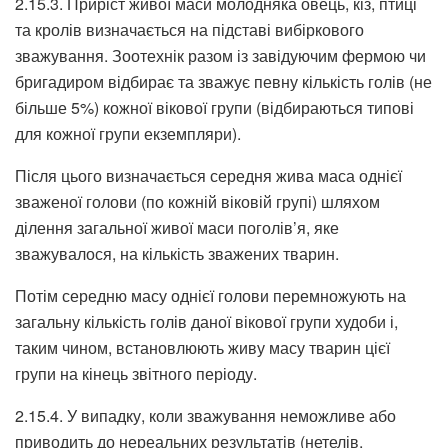
2.15.3. Приріст живої маси молодняка овець, кіз, птиці
та кролів визначається на підставі вибіркового
зважування. Зоотехнік разом із завідуючим фермою чи
бригадиром відбирає та зважує певну кількість голів (не
більше 5%) кожної вікової групи (відбираються типові
для кожної групи екземпляри).
Після цього визначається середня жива маса однієї
зваженої голови (по кожній віковій групі) шляхом
ділення загальної живої маси поголів’я, яке
зважувалося, на кількість зважених тварин.
Потім середню масу однієї голови перемножують на
загальну кількість голів даної вікової групи худоби і,
таким чином, встановлюють живу масу тварин цієї
групи на кінець звітного періоду.
2.15.4. У випадку, коли зважування неможливе або
приводить до нереальних результатів (нетелів,