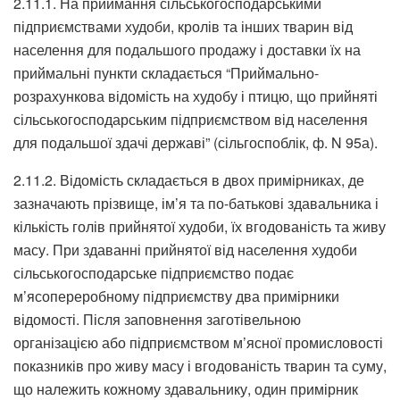
2.11.1. На приймання сільськогосподарськими
підприємствами худоби, кролів та інших тварин від
населення для подальшого продажу і доставки їх на
приймальні пункти складається “Приймально-
розрахункова відомість на худобу і птицю, що прийняті
сільськогосподарським підприємством від населення
для подальшої здачі державі” (сільгоспоблік, ф. N 95а).
2.11.2. Відомість складається в двох примірниках, де
зазначають прізвище, ім’я та по-батькові здавальника і
кількість голів прийнятої худоби, їх вгодованість та живу
масу. При здаванні прийнятої від населення худоби
сільськогосподарське підприємство подає
м’ясопереробному підприємству два примірники
відомості. Після заповнення заготівельною
організацією або підприємством м’ясної промисловості
показників про живу масу і вгодованість тварин та суму,
що належить кожному здавальнику, один примірник