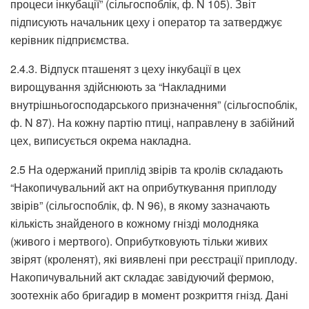
процеси інкубації” (сільгоспоблік, ф. N 105). Звіт
підписують начальник цеху і оператор та затверджує
керівник підприємства.
2.4.3. Відпуск пташенят з цеху інкубації в цех
вирощування здійснюють за “Накладними
внутрішньогосподарського призначення” (сільгоспоблік,
ф. N 87). На кожну партію птиці, направлену в забійний
цех, виписується окрема накладна.
2.5 На одержаний приплід звірів та кролів складають
“Накопичувальний акт на оприбуткування приплоду
звірів” (сільгоспоблік, ф. N 96), в якому зазначають
кількість знайденого в кожному гнізді молодняка
(живого і мертвого). Оприбутковують тільки живих
звірят (кроленят), які виявлені при реєстрації приплоду.
Накопичувальний акт складає завідуючий фермою,
зоотехнік або бригадир в момент розкриття гнізд. Дані