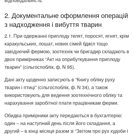
відповідальність.
2. Документальне оформлення операцій
з надходження і вибуття тварин
2.1. При одержанні приплоду телят, поросят, ягнят, крім
каракульських, лошат, нових сімей бджіл тощо
завідуючий фермою, зоотехнік чи бригадир складають в
двох примірниках “Акт на оприбуткування приплоду
тварин” (сільгоспоблік, ф. N 95).
Дані акту щоденно записують в “Книгу обліку руху
тварин і птиці” (сільгоспоблік, ф. N 34), а також
використовують для ведення зоотехнічного обліку та
нарахування заробітної плати працівникам ферми.
Обидва примірники акту передаються в бухгалтерію:
один – на наступний день після його складання, а
другий – в кінці місяця разом зі “Звітом про рух худоби і