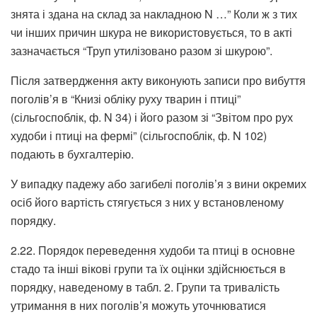
знята і здана на склад за накладною N …” Коли ж з тих
чи інших причин шкура не використовується, то в акті
зазначається “Труп утилізовано разом зі шкурою”.
Після затвердження акту виконують записи про вибуття
поголів’я в “Книзі обліку руху тварин і птиці”
(сільгоспоблік, ф. N 34) і його разом зі “Звітом про рух
худоби і птиці на фермі” (сільгоспоблік, ф. N 102)
подають в бухгалтерію.
У випадку падежу або загибелі поголів’я з вини окремих
осіб його вартість стягується з них у встановленому
порядку.
2.22. Порядок переведення худоби та птиці в основне
стадо та інші вікові групи та їх оцінки здійснюється в
порядку, наведеному в табл. 2. Групи та тривалість
утримання в них поголів’я можуть уточнюватися