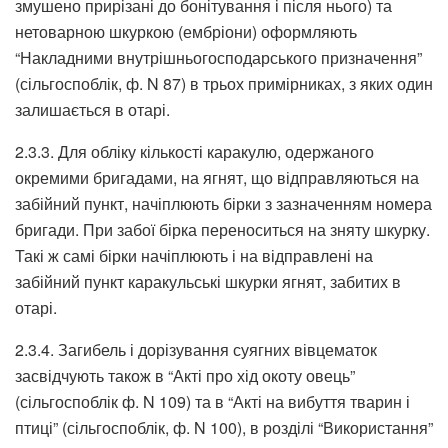
змушено прирізані до бонітування і після нього) та
нетоварною шкуркою (ембріони) оформляють
“Накладними внутрішньогосподарського призначення”
(сільгоспоблік, ф. N 87) в трьох примірниках, з яких один
залишається в отарі.
2.3.3. Для обліку кількості каракулю, одержаного
окремими бригадами, на ягнят, що відправляються на
забійний пункт, начіплюють бірки з зазначенням номера
бригади. При забої бірка переноситься на зняту шкурку.
Такі ж самі бірки начіплюють і на відправлені на
забійний пункт каракульські шкурки ягнят, забитих в
отарі.
2.3.4. Загибель і дорізування суягних вівцематок
засвідчують також в “Акті про хід окоту овець”
(сільгоспоблік ф. N 109) та в “Акті на вибуття тварин і
птиці” (сільгоспоблік, ф. N 100), в розділі “Використання”