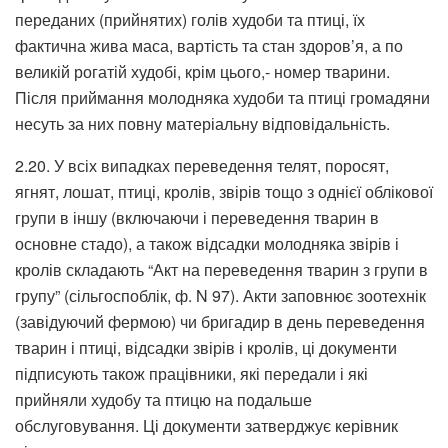
переданих (прийнятих) голів худоби та птиці, їх
фактична жива маса, вартість та стан здоров’я, а по
великій рогатій худобі, крім цього,- номер тварини.
Після приймання молодняка худоби та птиці громадяни
несуть за них повну матеріальну відповідальність.
2.20. У всіх випадках переведення телят, поросят,
ягнят, лошат, птиці, кролів, звірів тощо з однієї облікової
групи в іншу (включаючи і переведення тварин в
основне стадо), а також відсадки молодняка звірів і
кролів складають “Акт на переведення тварин з групи в
групу” (сільгоспоблік, ф. N 97). Акти заповнює зоотехнік
(завідуючий фермою) чи бригадир в день переведення
тварин і птиці, відсадки звірів і кролів, ці документи
підписують також працівники, які передали і які
прийняли худобу та птицю на подальше
обслуговування. Ці документи затверджує керівник