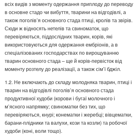
всіх видів з моменту одержання приплоду до переводу
в основне стадо чи вибуття, тварини на відгодівлі, а
також поголів’я основного стада птиці, кролів та звірів.
Сюди ж відносять нетелів та свиноматок, що
перевіряються, піддослідних тварин, корів, які
використовуються для одержання ембріонів, а в
спеціалізованих господарствах по вирощуванню
тварин основного стада – ще й корів-первісток від
моменту розтелу до реалізації, а також сім’ї бджіл.
1.2. Не включають до складу молодняка тварин, птиці і
тварин на відгодівлі поголів’я основного стада
продуктивної худоби (корови і бугаї молочного і
м’ясного напрямку; свиноматки без тих, що
перевіряються, кнурі; конематки і жеребці; вівцематки,
барани-плідники та валухи, кози та козли) та робочої
худоби (коні, воли тощо).