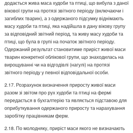
додається жива маса худоби та птиці, що вибула з даної
вікової групи на протязі звітного періоду (включаючи і
загиблих тварин), а з одержаного підсумку віднімають
масу худоби та птиці, яка надійшла в дану вікову групу
за відповідний звітний період, та живу масу худоби та
птиці, що була в групі на початок звітного періоду.
Одержаний результат становитиме приріст живої маси
тварин конкретної облікової групи, що знаходилась на
вирощуванні чи на відгодівлі (нагулі) на протязі
звітного періоду у певної відповідальної особи.
2.17. Розрахунок визначення приросту живої маси
разом зі звітом про рух худоби та птиці на фермі
передається в бухгалтерію та являється підставою для
оприбуткування одержаного приросту та нарахування
заробітку працівникам ферм.
2.18. По молодняку, приріст маси якого не визначають