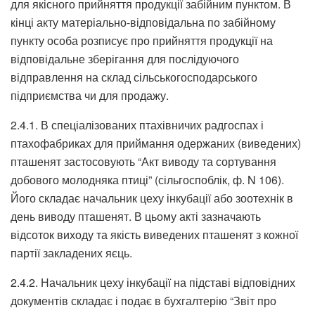
для якісного прийняття продукції забійним пунктом. В
кінці акту матеріально-відповідальна по забійному
пункту особа розписує про прийняття продукції на
відповідальне зберігання для послідуючого
відправлення на склад сільськогосподарського
підприємства чи для продажу.
2.4.1. В спеціалізованих птахівничих радгоспах і
птахофабриках для приймання одержаних (виведених)
пташенят застосовують “Акт виводу та сортування
добового молодняка птиці” (сільгоспоблік, ф. N 106).
Його складає начальник цеху інкубації або зоотехнік в
день виводу пташенят. В цьому акті зазначають
відсоток виходу та якість виведених пташенят з кожної
партії закладених яєць.
2.4.2. Начальник цеху інкубації на підставі відповідних
документів складає і подає в бухгалтерію “Звіт про