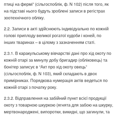
птиці на фермі” (сільгоспоблік, ф. N 102) після того, як
на підставі нього будуть зроблені записи в регістрах
зоотехнічного обліку.
2.2. Записи в акті здійснюють індивідуально по кожній
голові приплоду великої рогатої худоби і коней, по
інших тваринах – в цілому з зазначенням статі.
2.3.1. В каракульському вівчарстві дані про хід окоту по
кожній отарі за минулу добу бригадир (обліковець) та
бонітер записує в “Акт про хід окоту овець”
(сільгоспоблік, ф. N 103), який складають в двох
примірниках. Порядкова нумерація актів ведеться по
кожній отарі з початку року.
2.3.2. Відправлення на забійний пункт всієї продукції
окоту з товарною шкуркою (ягнята для забою на шкурку,
мертвонароджені, випоротки, викидні, що загинули, та