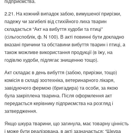
підприємства.
2.21. На кожний випадок забою, вимушеної прирізки,
падежу чи загибелі від стихійного лиха тварин
складається “Акт на вибуття худоби та птиці”
(сільгоспоблік, ф. N 100). В акті повинні бути докладно
вказані причини та обставини вибуття тварин і птиці, а
також можливе використання продукції (в їжу, на
годівлю худоби, підлягає знищенню тощо).
Акт складає в день вибуття (забою, прирізки, тощо)
комісія в складі зоотехніка, ветеринарного лікаря,
завідуючого фермою (бригадира) та особи, за якою
була закріплена тварина. Після оформлення акт
передається керівнику підприємства на розгляд і
затвердження.
Якщо шкура тварини, що загинула, має товарну цінність
і може бути реалізована, в акті зазначається: “Шкура