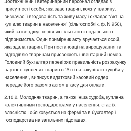
Зоотехнічний і ветеринарний персонал оглядає в
присутності особи, яка здає тварин, кожну тварину,
визначає її вгодованість та живу масу і складає “Акт на
купівлю тварин в населення” (сільгоспоблік, ф. N 956),
який затверджує керівник сільськогосподарського
підприємства. Один примірник акту вручається особі,
яка здала тварин. При постановці на вирощування та
відгодівлю тваринам присвоюють інвентарний номер.
Головний бухгалтер перевіряє правильність розрахунку
вартості куплених тварин в “Акті на закупівлю худоби у
населення”, виписує видатковий касовий ордер і
передає його разом з актом в касу для оплати.
2.10.2. Молодняк тварин, а також інша худоба, куплена
колективними господарствами у населення, стає їх
власністю і обліковується на фермі та в бухгалтерії
господарства на загальних підставах.