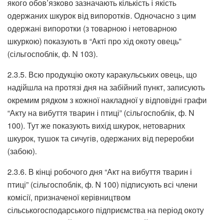
якого обов’язково зазначають кількість і якість
одержаних шкурок від випоротків. Одночасно з цим
одержані випоротки (з товарною і нетоварною
шкуркою) показують в “Акті про хід окоту овець”
(сільгоспоблік, ф. N 103).
2.3.5. Всю продукцію окоту каракульських овець, що
надійшла на протязі дня на забійний пункт, записують
окремим рядком з кожної накладної у відповідні графи
“Акту на вибуття тварин і птиці” (сільгоспоблік, ф. N
100). Тут же показують вихід шкурок, нетоварних
шкурок, тушок та сичугів, одержаних від переробки
(забою).
2.3.6. В кінці робочого дня “Акт на вибуття тварин і
птиці” (сільгоспоблік, ф. N 100) підписують всі члени
комісії, призначеної керівництвом
сільськогосподарського підприємства на період окоту