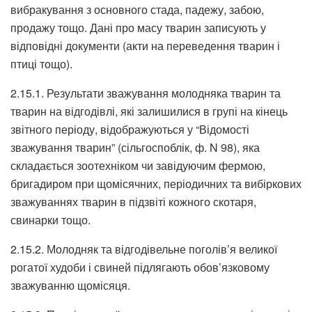
вибракування з основного стада, падежу, забою,
продажу тощо. Дані про масу тварин записують у
відповідні документи (акти на переведення тварин і
птиці тощо).
2.15.1. Результати зважування молодняка тварин та
тварин на відгодівлі, які залишилися в групі на кінець
звітного періоду, відображуються у “Відомості
зважування тварин” (сільгоспоблік, ф. N 98), яка
складається зоотехніком чи завідуючим фермою,
бригадиром при щомісячних, періодичних та вибіркових
зважуваннях тварин в підзвіті кожного скотаря,
свинарки тощо.
2.15.2. Молодняк та відгодівельне поголів’я великої
рогатої худоби і свиней підлягають обов’язковому
зважуванню щомісяця.