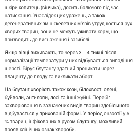
шкіри копитець (вінчика), досить болючого під час
натискання. Унаслідок цих уражень, а також
дегенеративних змін скелетних м’язів утруднюється рух
хворих тварин, вони не можуть уживати корм, що
призводить до виснаження і загибелі.
Якщо вівці виживають, то через 3 – 4 тижні після
нормалізації температури у них відбувається випадіння
шерсті. Вірус блутангу здатний проникати через
плаценту до плоду та викликати аборт.
На блутанг хворіють також кози, білохвості олені,
буйволи, антилопи, лосі та інші жуйні. Перебіг
захворювання в зазначених видів тварин здебільшого
відбувається у прихованій формі. У період ензоотії у 5
% тварин, інфікованих вірусом блутангу, можливий
прояв клінічних ознак хвороби.