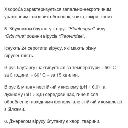
Хвороба характеризується запально-некротичним
ураженням слизових оболонок, язика, шкіри, копит.
5. Збудником блутангу є вірус
“Bluetongue”
виду
“Orbivirus”
родини вірусів
“Reoviridae”
.
Існують 24 серотипи вірусу, які мають різну
вірулентність.
Вірус блутангу інактивується за температури + 50° C –
за 3 години, + 60° C – за 15 хвилин.
Вірус блутангу нестійкий у кислому (рН < 6,0) та
лужному (рН > 8,0) середовищах, гине після
оброблення похідними фенолу, але стійкий у комплексі
з білками.
6. Джерелом вірусу блутангу є хворі тварини.