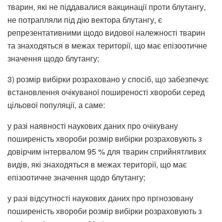
тварин, які не піддавалися вакцинації проти блутангу,
не потрапляли під дію вектора блутангу, є
репрезентативними щодо видової належності тварин
та знаходяться в межах території, що має епізоотичне
значення щодо блутангу;
3) розмір вибірки розраховано у спосіб, що забезпечує
встановлення очікуваної поширеності хвороби серед
цільової популяції, а саме:
у разі наявності наукових даних про очікувану
поширеність хвороби розмір вибірки розраховують з
довірчим інтервалом 95 % для тварин сприйнятливих
видів, які знаходяться в межах території, що має
епізоотичне значення щодо блутангу;
у разі відсутності наукових даних про пргнозовану
поширеність хвороби розмір вибірки розраховують з