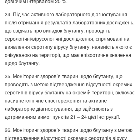
довірчим інтервалом 20 %.
24. Під час активного лабораторного діагностування
після отримання результатів лабораторних досліджень,
що свідчать про випадок блутангу, проводять
серологічні/вірусологічні дослідження, спрямовані на
виявлення серотипу вірусу блутангу, наявність якого є
очікуваною на території, що має епізоотичне значення
щодо блутангу.
25. Моніторинг здоров’я тварин щодо блутангу, що
проводять з метою підтвердження відсутності окремих
серотипів вірусу блутангу на окремій території, включає
пасивне клінічне спостереження та активне
лабораторне діагностування, що здійснюють з
дотриманням вимог пунктів 21 – 24 цієї Інструкції.
26. Моніторинг здоров’я тварин щодо блутангу з метою
підтвердження відсутності окремих серотипів вірусу