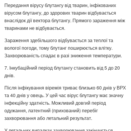
Передання вірусу блутангу від тварин, інфікованих
вірусом блутангу, до здорових тварин відбувається
внаслідок дії вектора блутангу. Прямого зараження між
тваринами не відбувається.
Зараження здебільшого відбувається за теплої та
вологої погоди, тому блутанг поширюється влітку.
Захворюваність спадає в разі зниження температури.
7. Інкубаційний період блутангу становить від 5 до 20
днів.
Після інфікування віремія триває близько 60 днів у ВРХ
та 40 днів у овець. У цей час вірус блутангу має значну
інфекційну здатність. Можливий довгий період
одужання, латентний (прихований) перебіг
захворювання або летальний результат.
У летальних випадках захворювання закінчується