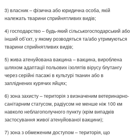
3) власник – фізична або юридична особа, якій
належать тварини сприйнятливих видів;
4) господарство – будь-який сільськогосподарський або
інший об’єкт, у якому розводяться та/або утримуються
тварини сприйнятливих видів;
5) жива атенуйована вакцина – вакцина, вироблена
шляхом адаптації польових ізолятів вірусу блутангу
через серійні пасажі в культурі тканин або в
запліднених курячих яйцях;
6) зона захисту – територія з визначеним ветеринарно-
санітарним статусом, радіусом не менше ніж 100 км
навколо неблагополучного пункту (крім випадків
застосування живої атенуйованої вакцини);
7) зона з обмеженим доступом – територія, що