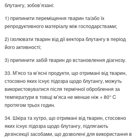
блутангу, зобов’язані:
1) припинити переміщення тварин та/або їх
репродуктивного матеріалу між господарствами;
2) ізолювати тварин від дії вектора блутангу в період
його активності;
3) припинити забій тварин до встановлення діагнозу.
33. М’ясо та м’ясні продукти, що отримані від тварин,
стосовно яких існує підозра щодо блутангу, можуть
використовуватися після термічної оброблення за
температури в товщі м’яса не менше ніж + 80° C
протягом трьох годин.
34. Шкіра та хутро, що отримані від тварин, стосовно
яких існує підозра щодо блутангу, підлягають
дезінсекції засобами, що дозволені для використання в