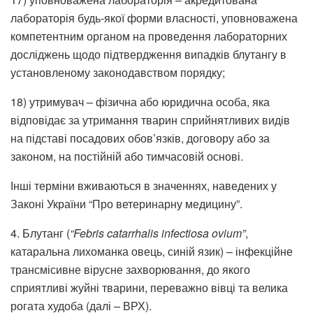
лабораторія будь-якої форми власності, уповноважена
компетентним органом на проведення лабораторних
досліджень щодо підтвердження випадків блутангу в
установленому законодавством порядку;
18) утримувач – фізична або юридична особа, яка
відповідає за утримання тварин сприйнятливих видів
на підставі посадових обов’язків, договору або за
законом, на постійній або тимчасовій основі.
Інші терміни вживаються в значеннях, наведених у
Законі України “Про ветеринарну медицину”.
4. Блутанг (
“Febris catarrhalis infectiosa ovium”
,
катаральна лихоманка овець, синій язик) – інфекційне
трансмісивне вірусне захворювання, до якого
сприятливі жуйні тварини, переважно вівці та велика
рогата худоба (далі – ВРХ).