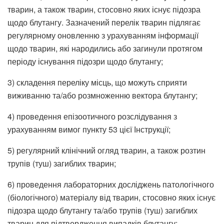
тварин, а також тварин, стосовно яких існує підозра
щодо блутангу. Зазначений перелік тварин підлягає
регулярному оновленню з урахуванням інформації
щодо тварин, які народились або загинули протягом
періоду існування підозри щодо блутангу;
3) складення переліку місць, що можуть сприяти
виживанню та/або розмноженню вектора блутангу;
4) проведення епізоотичного розслідування з
урахуванням вимог пункту 53 цієї Інструкції;
5) регулярний клінічний огляд тварин, а також розтин
трупів (туш) загиблих тварин;
6) проведення лабораторних досліджень патологічного
(біологічного) матеріалу від тварин, стосовно яких існує
підозра щодо блутангу та/або трупів (туш) загиблих
тварин для підтвердження випадків блутангу;