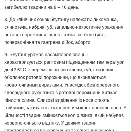
загибеллю тварини на 8 – 10 день.
8. До клінічних ознак блутангу належать: лихоманка,
слинотеча, набряк губ, запально-некротичне ураження
ротової порожнини, ціаноз язика, кон’юнктивіт,
почервоніння та гангрена дійок, аборти.
9. Блутанг уражає насамперед овець і
характеризується раптовим підвищенням температури
до 42,5° C, гіперемією шкіри голови, губ, слизових
оболонок ротової порожнини, що вкриваються
кровоточивими виразками. Унаслідок безперервного
своєрідного руху язика з ротової порожнини витікає
піниста слина. Слизові виділення із носа стають
гнійними, засихають з утворенням кірок навколо носа. У
більшості тварин змінюється колір язика, який набуває
червоно-синього відтінку. У деяких тварин
спостерігається почервоніння та опухання основи