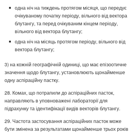
одна ніч на тиждень протягом місяця, що передує
очікуваному початку періоду, вільного від вектора
блутангу, та перед очікуваним кінцем періоду,
вільного від вектора блутангу;
одна ніч на місяць протягом періоду, вільного від
вектора блутангу;
3) на кожній географічній одиниці, що має епізоотичне
значення щодо блутангу, установлюють щонайменше
одну аспіраційну пастку.
28. Комах, що потрапили до аспіраційних пасток,
направляють в уповноважені лабораторії для
підрахунку та ідентифікації видів векторів блутангу.
29. Частота застосування аспіраційних пасток може
бути змінена за результатами щонайменше трьох років