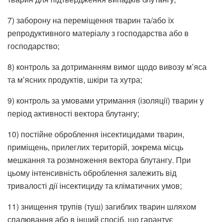
7) заборону на переміщення тварин та/або їх
репродуктивного матеріалу з господарства або в
господарство;
8) контроль за дотриманням вимог щодо вивозу м’яса
та м’ясних продуктів, шкіри та хутра;
9) контроль за умовами утримання (ізоляції) тварин у
період активності вектора блутангу;
10) постійне оброблення інсектицидами тварин,
приміщень, прилеглих територій, зокрема місць
мешкання та розмноження вектора блутангу. При
цьому інтенсивність оброблення залежить від
тривалості дії інсектициду та кліматичних умов;
11) знищення трупів (туш) загиблих тварин шляхом
спалювання або в інший спосіб, що гарантує