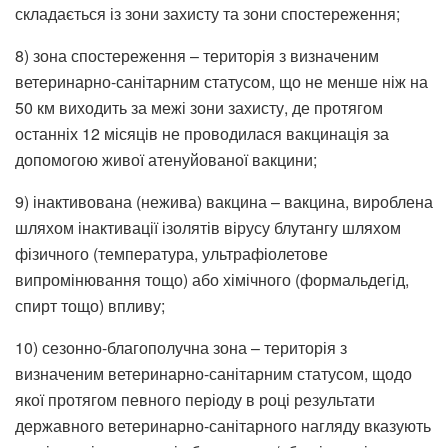
складається із зони захисту та зони спостереження;
8) зона спостереження – територія з визначеним
ветеринарно-санітарним статусом, що не менше ніж на
50 км виходить за межі зони захисту, де протягом
останніх 12 місяців не проводилася вакцинація за
допомогою живої атенуйованої вакцини;
9) інактивована (нежива) вакцина – вакцина, вироблена
шляхом інактивації ізолятів вірусу блутангу шляхом
фізичного (температура, ультрафіолетове
випромінювання тощо) або хімічного (формальдегід,
спирт тощо) впливу;
10) сезонно-благополучна зона – територія з
визначеним ветеринарно-санітарним статусом, щодо
якої протягом певного періоду в році результати
державного ветеринарно-санітарного нагляду вказують