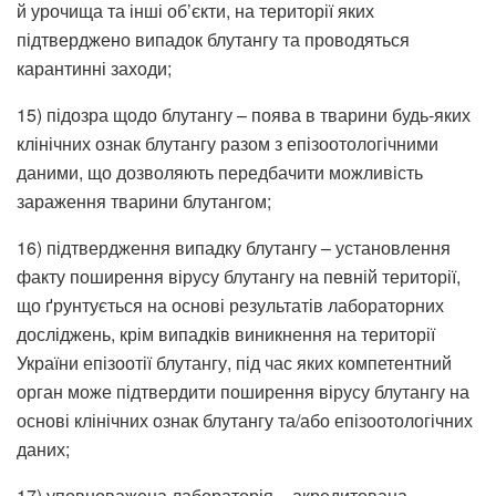
й урочища та інші об’єкти, на території яких
підтверджено випадок блутангу та проводяться
карантинні заходи;
15) підозра щодо блутангу – поява в тварини будь-яких
клінічних ознак блутангу разом з епізоотологічними
даними, що дозволяють передбачити можливість
зараження тварини блутангом;
16) підтвердження випадку блутангу – установлення
факту поширення вірусу блутангу на певній території,
що ґрунтується на основі результатів лабораторних
досліджень, крім випадків виникнення на території
України епізоотії блутангу, під час яких компетентний
орган може підтвердити поширення вірусу блутангу на
основі клінічних ознак блутангу та/або епізоотологічних
даних;
17) уповноважена лабораторія – акредитована