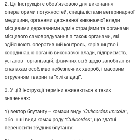
2. Ця Інструкція є обов’язковою для виконання
операторами потужностей, спеціалістами ветеринарної
медицини, органами державної виконавчої влади
місцевими державними адміністраціями та органами
місцевого самоврядування а також органами, які
здійснюють оперативний контроль, керівництво і
координацію органів виконавчої влади, підприємств,
установ і організацій, фізичних осіб щодо запобігання
спалахам особливо небезпечних хвороб, і масовим
отруєнням тварин та їх ліквідації.
3. У цій Інструкції терміни вживаються в таких
значеннях:
1) вектор блутангу – комахи виду
“Culicoides imicola”
,
або інші види комах роду
“Culicoides”
, що здатні
переносити збудник блутангу;