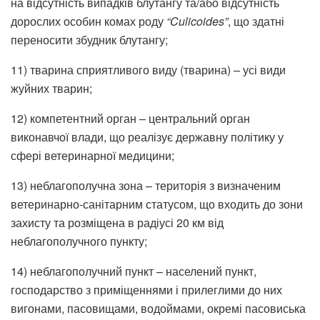
на відсутність випадків блутангу та/або відсутність
дорослих особин комах роду
“Culicoides”
, що здатні
переносити збудник блутангу;
11) тварина сприятливого виду (тварина) – усі види
жуйних тварин;
12) компетентний орган – центральний орган
виконавчої влади, що реалізує державну політику у
сфері ветеринарної медицини;
13) неблагополучна зона – територія з визначеним
ветеринарно-санітарним статусом, що входить до зони
захисту та розміщена в радіусі 20 км від
неблагополучного пункту;
14) неблагополучний пункт – населений пункт,
господарство з приміщеннями і прилеглими до них
вигонами, пасовищами, водоймами, окремі пасовиська