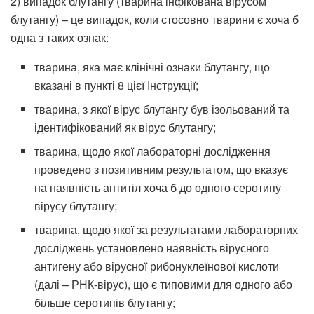
2) випадок блутангу (тварина інфікована вірусом
блутангу) – це випадок, коли стосовно тварини є хоча б
одна з таких ознак:
тварина, яка має клінічні ознаки блутангу, що
вказані в пункті 8 цієї Інструкції;
тварина, з якої вірус блутангу був ізольований та
ідентифікований як вірус блутангу;
тварина, щодо якої лабораторні дослідження
проведено з позитивним результатом, що вказує
на наявність антитіл хоча б до одного серотипу
вірусу блутангу;
тварина, щодо якої за результатами лабораторних
досліджень установлено наявність вірусного
антигену або вірусної рибонуклеїнової кислоти
(далі – РНК-вірус), що є типовими для одного або
більше серотипів блутангу;