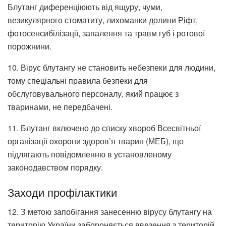
Блутанг диференціюють від ящуру, чуми,
везикулярного стоматиту, лихоманки долини Ріфт,
фотосенсибілізації, запалення та травм губ і ротової
порожнини.
10. Вірус блутангу не становить небезпеки для людини,
тому спеціальні правила безпеки для
обслуговувального персоналу, який працює з
тваринами, не передбачені.
11. Блутанг включено до списку хвороб Всесвітньої
організації охорони здоров’я тварин (МЕБ), що
підлягають повідомленню в установленому
законодавством порядку.
Заходи профілактики
12. З метою запобігання занесенню вірусу блутангу на
територію України забороняється ввезення з територій,