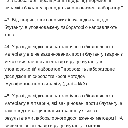
42. Лабораторні дослідження щодо підтвердження
випадків блутангу проводять уповноважені лабораторії.
43. Від тварин, стосовно яких існує підозра щодо
блутангу, в уповноважену лабораторію направляють
кров.
44. У разі дослідження патологічного (біологічного)
матеріалу від не вакцинованих проти блутангу тварин з
метою виявлення антитіл до вірусу блутангу в
уповноваженій лабораторії проводять лабораторне
дослідження сироватки крові методом
імуноферментного аналізу (далі – ІФА).
45. У разі дослідження патологічного (біологічного)
матеріалу від тварин, які вакциновані проти блутангу, а
також від невакцинованих тварин, у яких за
результатами лабораторного дослідження методом ІФА
виявлені антитіла до вірусу блутангу, з метою