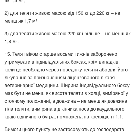
як 1,5 м
;
2) для теляти живою масою від 150 кг до 220 кг – не
менш як 1,7 м
;
2
3) для теляти живою масою 220 кг і більше – не менш як
1,8 м
.
2
15. Телят віком старше восьми тижнів заборонено
утримувати в індивідуальних боксах, крім випадків,
коли це необхідно через поведінку теляти або для його
лікування за призначенням ліцензованого лікаря
ветеринарної медицини. Ширина індивідуального боксу
має бути не менш як висота теляти в холці, виміряної у
стоячому положенні, а довжина – не менш як довжина
тіла теляти, виміряна від кінчика носа до каудального
краю сідничного бугра, помножена на коефіцієнт 1,1.
Вимоги цього пункту не застосовують до господарств