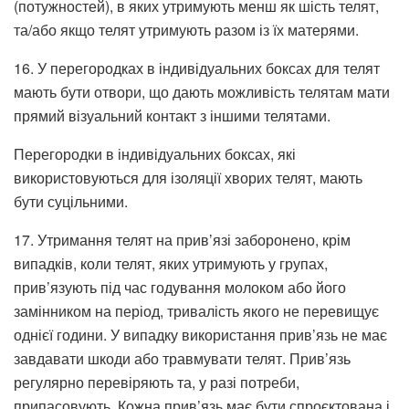
(потужностей), в яких утримують менш як шість телят,
та/або якщо телят утримують разом із їх матерями.
16. У перегородках в індивідуальних боксах для телят
мають бути отвори, що дають можливість телятам мати
прямий візуальний контакт з іншими телятами.
Перегородки в індивідуальних боксах, які
використовуються для ізоляції хворих телят, мають
бути суцільними.
17. Утримання телят на прив’язі заборонено, крім
випадків, коли телят, яких утримують у групах,
прив’язують під час годування молоком або його
замінником на період, тривалість якого не перевищує
однієї години. У випадку використання прив’язь не має
завдавати шкоди або травмувати телят. Прив’язь
регулярно перевіряють та, у разі потреби,
припасовують. Кожна прив’язь має бути спроєктована і