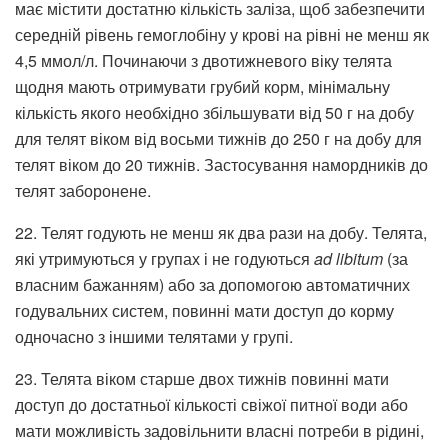
має містити достатню кількість заліза, щоб забезпечити
середній рівень гемоглобіну у крові на рівні не менш як
4,5 ммол/л. Починаючи з двотижневого віку телята
щодня мають отримувати грубий корм, мінімальну
кількість якого необхідно збільшувати від 50 г на добу
для телят віком від восьми тижнів до 250 г на добу для
телят віком до 20 тижнів. Застосування намордників до
телят заборонене.
22. Телят годують не менш як два рази на добу. Телята,
які утримуються у групах і не годуються
ad libitum
(за
власним бажанням) або за допомогою автоматичних
годувальних систем, повинні мати доступ до корму
одночасно з іншими телятами у групі.
23. Телята віком старше двох тижнів повинні мати
доступ до достатньої кількості свіжої питної води або
мати можливість задовільнити власні потреби в рідині,