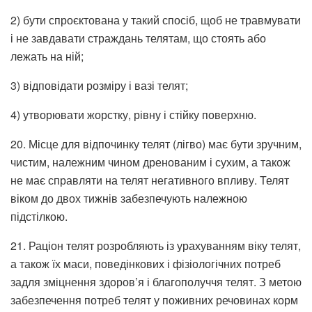
2) бути спроєктована у такий спосіб, щоб не травмувати
і не завдавати страждань телятам, що стоять або
лежать на ній;
3) відповідати розміру і вазі телят;
4) утворювати жорстку, рівну і стійку поверхню.
20. Місце для відпочинку телят (лігво) має бути зручним,
чистим, належним чином дренованим і сухим, а також
не має справляти на телят негативного впливу. Телят
віком до двох тижнів забезпечують належною
підстілкою.
21. Раціон телят розробляють із урахуванням віку телят,
а також їх маси, поведінкових і фізіологічних потреб
задля зміцнення здоров’я і благополуччя телят. З метою
забезпечення потреб телят у поживних речовинах корм