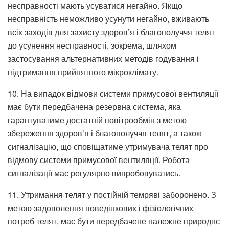
несправності мають усуватися негайно. Якщо
несправність неможливо усунути негайно, вживають
всіх заходів для захисту здоров’я і благополуччя телят
до усунення несправності, зокрема, шляхом
застосування альтернативних методів годування і
підтримання прийнятного мікроклімату.
10. На випадок відмови системи примусової вентиляції
має бути передбачена резервна система, яка
гарантуватиме достатній повітрообмін з метою
збереження здоров’я і благополуччя телят, а також
сигналізацію, що сповіщатиме утримувача телят про
відмову системи примусової вентиляції. Робота
сигналізації має регулярно випробовуватись.
11. Утримання телят у постійній темряві заборонено. З
метою задоволення поведінкових і фізіологічних
потреб телят, має бути передбачене належне природнє