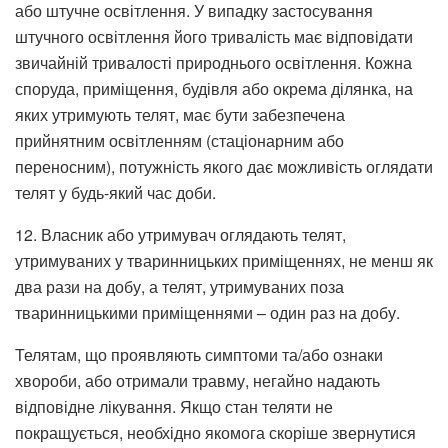
або штучне освітлення. У випадку застосування
штучного освітлення його тривалість має відповідати
звичайній тривалості природнього освітлення. Кожна
споруда, приміщення, будівля або окрема ділянка, на
яких утримують телят, має бути забезпечена
прийнятним освітленням (стаціонарним або
переносним), потужність якого дає можливість оглядати
телят у будь-який час доби.
12. Власник або утримувач оглядають телят,
утримуваних у тваринницьких приміщеннях, не менш як
два рази на добу, а телят, утримуваних поза
тваринницькими приміщеннями – один раз на добу.
Телятам, що проявляють симптоми та/або ознаки
хвороби, або отримали травму, негайно надають
відповідне лікування. Якщо стан теляти не
покращується, необхідно якомога скоріше звернутися