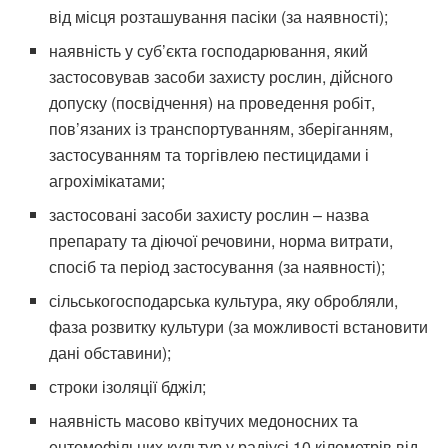
від місця розташування пасіки (за наявності);
наявність у суб’єкта господарювання, який
застосовував засоби захисту рослин, дійсного
допуску (посвідчення) на проведення робіт,
пов’язаних із транспортуванням, зберіганням,
застосуванням та торгівлею пестицидами і
агрохімікатами;
застосовані засоби захисту рослин – назва
препарату та діючої речовини, норма витрати,
спосіб та період застосування (за наявності);
сільськогосподарська культура, яку обробляли,
фаза розвитку культури (за можливості встановити
дані обставини);
строки ізоляції бджіл;
наявність масово квітучих медоносних та
ентомофільних культур у радіусі 10 кілометрів від