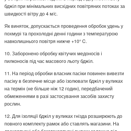
бджіл при мінімальних висхідних повітряних потоках за
швидкості вітру до 4 м/с.
Як виняток, допускається проведення обробок удень у
похмурі та прохолодні денні години з температурою
навколишнього повітря нижче +10° C.
10. Заборонено обробку квітучих медоносів і
пилконосів під час масового льоту бджіл.
11. На період обробки власник пасіки повинен вивезти
пасіку в безпечне місце або ізолювати бджіл у вуликах
на термін (не більше ніж 12 годин), передбачений
обмеженнями в разі застосування засобів захисту
рослин.
12. Для ізоляції бджіл у вуликах гнізда розширюють до
повного комплекту рамок або ставлять магазини. На