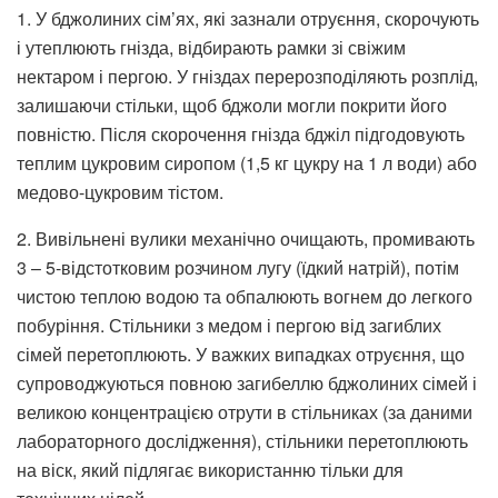
1. У бджолиних сім’ях, які зазнали отруєння, скорочують
і утеплюють гнізда, відбирають рамки зі свіжим
нектаром і пергою. У гніздах перерозподіляють розплід,
залишаючи стільки, щоб бджоли могли покрити його
повністю. Після скорочення гнізда бджіл підгодовують
теплим цукровим сиропом (1,5 кг цукру на 1 л води) або
медово-цукровим тістом.
2. Вивільнені вулики механічно очищають, промивають
3 – 5-відстотковим розчином лугу (їдкий натрій), потім
чистою теплою водою та обпалюють вогнем до легкого
побуріння. Стільники з медом і пергою від загиблих
сімей перетоплюють. У важких випадках отруєння, що
супроводжуються повною загибеллю бджолиних сімей і
великою концентрацією отрути в стільниках (за даними
лабораторного дослідження), стільники перетоплюють
на віск, який підлягає використанню тільки для