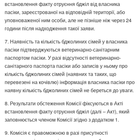
встановлення факту отруєння бджіл від власника
пасіки, зареєстрованої на відповідній території, або
уповноваженої ним особи, але не пізніше ніж через 24
години після надходження такої заяви.
7. Наявність та кількість бджолиних сімей у власника
пасіки підтверджуються ветеринарно-санітарним
паспортом пасіки. У разі відсутності ветеринарно-
санітарного паспорта пасіки або записів у ньому про
кількість бджолиних сімей (наявних та таких, що
перевезені на кочівлю) інформація власника пасіки про
наявну кількість бджолиних сімей не береться до уваги.
8. Результати обстеження Комісії фіксуються в Акті
встановлення факту отруєння бджіл (далі – Акт), який
заповнюється членом Комісії згідно з додатком 1.
9. Комісія є правоможною в разі присутності