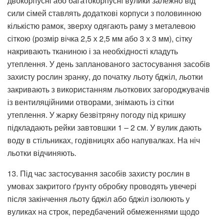
двокорпусні або багатокорпусні вулики залежно від
сили сімей ставлять додаткові корпуси з половинною
кількістю рамок, зверху одягають раму з металевою
сіткою (розмір вічка 2,5 х 2,5 мм або 3 х 3 мм), сітку
накривають тканиною і за необхідності кладуть
утеплення. У день запланованого застосування засобів
захисту рослин зранку, до початку льоту бджіл, льотки
закривають з використанням льоткових загороджувачів
із вентиляційними отворами, знімають із сітки
утеплення. У жарку безвітряну погоду під кришку
підкладають рейки завтовшки 1 – 2 см. У вулик дають
воду в стільниках, годівницях або напувалках. На ніч
льотки відчиняють.
13. Під час застосування засобів захисту рослин в
умовах закритого ґрунту обробку проводять увечері
після закінчення льоту бджіл або бджіл ізолюють у
вуликах на строк, передбачений обмеженнями щодо