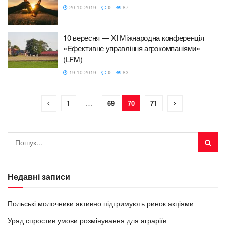
20.10.2019
0
87
10 вересня — XI Міжнародна конференція
«Ефективне управління агрокомпаніями»
(LFM)
19.10.2019
0
83
1
…
69
70
71
Недавні записи
Польські молочники активно підтримують ринок акціями
Уряд спростив умови розмінування для аграріїв