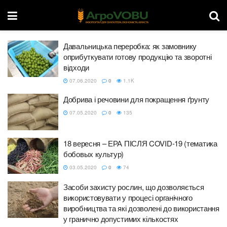
Давальницька переробка: як замовнику
оприбуткувати готову продукцію та зворотні
відходи
07.06.2020
0
1.1K
Добрива і речовини для покращення ґрунту
07.05.2020
0
135
18 вересня – ЕРА ПІСЛЯ COVID-19 (тематика
бобовых культур)
03.05.2020
0
74
Засоби захисту рослин, що дозволяється
використовувати у процесі органічного
виробництва та які дозволені до використання
у гранично допустимих кількостях