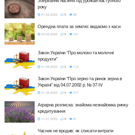
Зберігання насіння під урожай наступного
року
01.03.2020
0
89
Орендна плата за землю: видаємо з каси
24.02.2020
0
191
Закон України “Про молоко та молочні
продукти”
01.09.2020
0
112
Закон України “Про зерно та ринок зерна в
Україні” від 04.07.2002 р. № 37-IV
01.09.2020
0
377
Аграрна розписка: знайома незнайомка ринку
кредитування
11.01.2020
0
91
Часник не вродив: як списати витрати