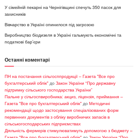
У сімейній пекарні на Чернігівщині спечуть 350 пасок для
захисників
Вівчарство в Україні опинилося під загрозою
Виробництво біодизеля в Україні гальмують економічні та
податкові бар’єри
Останні коментарі
ПН на постачання сільгосппродукції – Газета "Все про
бухгалтерський облік"
до
Закон України “Про державну
підтримку сільського господарства України”
Пальне у сільгоспвиробника: акциз, ліцензія, приймання –
Газета "Все про бухгалтерський облік"
до
Методичні
рекомендації щодо застосування спеціалізованих форм
первинних документів з обліку виробничих запасів в
сільськогосподарських підприємствах
Діяльність фермерів стимулюватимуть допомогою з бюджету –
Газета "Все про бухгалтерський облік"
до
Закон України “Про