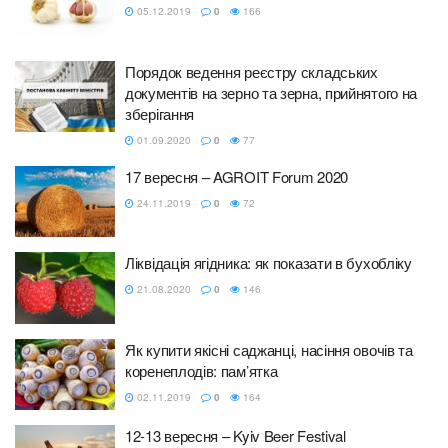
05.12.2019
0
166
Порядок ведення реєстру складських
документів на зерно та зерна, прийнятого на
зберігання
01.09.2020
0
77
17 вересня – AGROIT Forum 2020
24.11.2019
0
72
Ліквідація ягідника: як показати в бухобліку
21.08.2020
0
146
Як купити якісні саджанці, насіння овочів та
коренеплодів: пам’ятка
02.11.2019
0
164
12-13 вересня – Kyiv Beer Festival