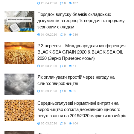
28.04.2020
0
137
Порядок випуску бланків складських
документів на зерно, їх передачі та продажу
зерновим складам
01.09.2020
0
936
2-3 вересня – Международная конференция
BLACK SEA GRAIN 2020 & BLACK SEA OIL
2020 (Зерно Причерноморья)
06.03.2020
0
61
Як оплачувати простій через негоду на
сільгоспвиробництві
05.03.2020
0
52
Середньогалузеві нормативні витрати на
виробництво об’єкта державного цінового
регулювання на 2019/2020 маркетинговий рік
05.03.2020
0
104