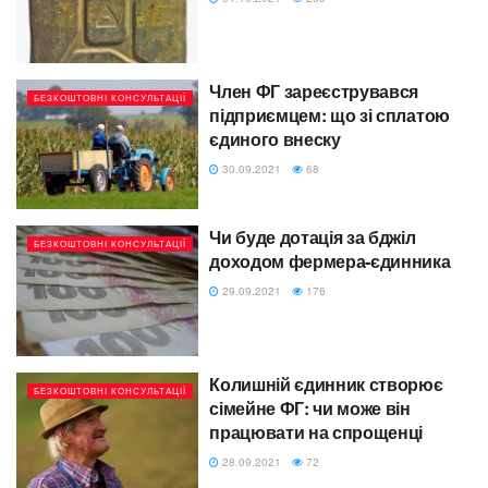
Член ФГ зареєструвався
БЕЗКОШТОВНІ КОНСУЛЬТАЦІЇ
підприємцем: що зі сплатою
єдиного внеску
30.09.2021
68
Чи буде дотація за бджіл
БЕЗКОШТОВНІ КОНСУЛЬТАЦІЇ
доходом фермера-єдинника
29.09.2021
176
Колишній єдинник створює
БЕЗКОШТОВНІ КОНСУЛЬТАЦІЇ
сімейне ФГ: чи може він
працювати на спрощенці
28.09.2021
72