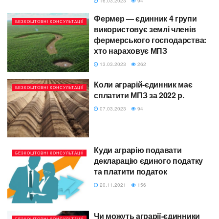
16.03.2023
94
Фермер — єдинник 4 групи
БЕЗКОШТОВНІ КОНСУЛЬТАЦІЇ
використовує землі членів
фермерського господарства:
хто нараховує МПЗ
13.03.2023
262
Коли аграрій-єдинник має
БЕЗКОШТОВНІ КОНСУЛЬТАЦІЇ
сплатити МПЗ за 2022 р.
07.03.2023
94
Куди аграрію подавати
БЕЗКОШТОВНІ КОНСУЛЬТАЦІЇ
декларацію єдиного податку
та платити податок
20.11.2021
156
Чи можуть аграрії-єдинники
БЕЗКОШТОВНІ КОНСУЛЬТАЦІЇ