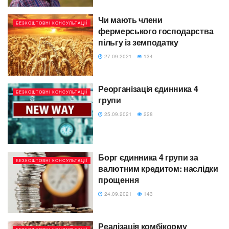
Чи мають члени
БЕЗКОШТОВНІ КОНСУЛЬТАЦІЇ
фермерського господарства
пільгу із земподатку
27.09.2021
134
Реорганізація єдинника 4
БЕЗКОШТОВНІ КОНСУЛЬТАЦІЇ
групи
25.09.2021
228
Борг єдинника 4 групи за
БЕЗКОШТОВНІ КОНСУЛЬТАЦІЇ
валютним кредитом: наслідки
прощення
24.09.2021
143
Реалізація комбікорму