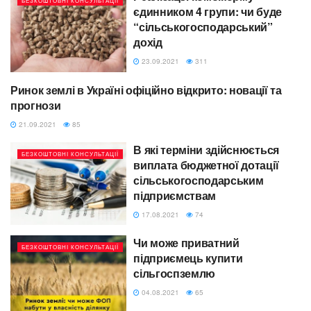
БЕЗКОШТОВНІ КОНСУЛЬТАЦІЇ
єдинником 4 групи: чи буде
“сільськогосподарський”
дохід
23.09.2021
311
Ринок землі в Україні офіційно відкрито: новації та
БЕЗКОШТОВНІ КОНСУЛЬТАЦІЇ
прогнози
21.09.2021
85
В які терміни здійснюється
БЕЗКОШТОВНІ КОНСУЛЬТАЦІЇ
виплата бюджетної дотації
сільськогосподарським
підприємствам
17.08.2021
74
Чи може приватний
БЕЗКОШТОВНІ КОНСУЛЬТАЦІЇ
підприємець купити
сільгоспземлю
04.08.2021
65