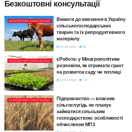
Безкоштовні консультації
Вимоги до ввезення в Україну
БЕЗКОШТОВНІ КОНСУЛЬТАЦІЇ
сільськогосподарських
тварин та їх репродуктивного
матеріалу
25.05.2023
86
єРобота: у Мінагрополітики
БЕЗКОШТОВНІ КОНСУЛЬТАЦІЇ
розповіли, як отримати грант
на розвиток саду чи теплиці
20.03.2023
101
Підприємство — власник
БЕЗКОШТОВНІ КОНСУЛЬТАЦІЇ
сільгоспугідь не планує
займатися сільським
господарством: особливості
обчислення МПЗ