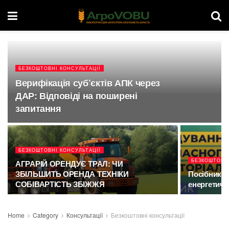
БЕЗКОШТОВНІ КОНСУЛЬТАЦІЇ
Верифікація суб’єктів АПК через
ДАР: Відповіді на поширені
запитання
БЕЗКОШТОВНІ КОНСУЛЬТАЦІЇ
БЕЗКОШТОВН
АГРАРІЙ ОРЕНДУЄ ТРАЛ: ЧИ
ЗБІЛЬШИТЬ ОРЕНДА ТЕХНІКИ
Посібник 
СОБІВАРТІСТЬ ЗБІЖЖЯ
енергетичн
Home
Category
Консультації
Безкоштовні консультації