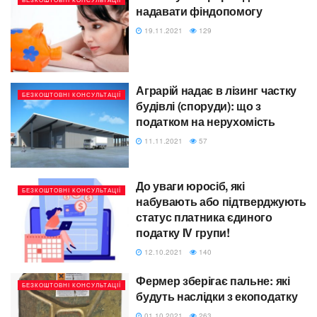
надавати фіндопомогу
19.11.2021
129
Аграрій надає в лізинг частку
БЕЗКОШТОВНІ КОНСУЛЬТАЦІЇ
будівлі (споруди): що з
податком на нерухомість
11.11.2021
57
До уваги юросіб, які
БЕЗКОШТОВНІ КОНСУЛЬТАЦІЇ
набувають або підтверджують
статус платника єдиного
податку IV групи!
12.10.2021
140
Фермер зберігає пальне: які
БЕЗКОШТОВНІ КОНСУЛЬТАЦІЇ
будуть наслідки з екоподатку
01.10.2021
263