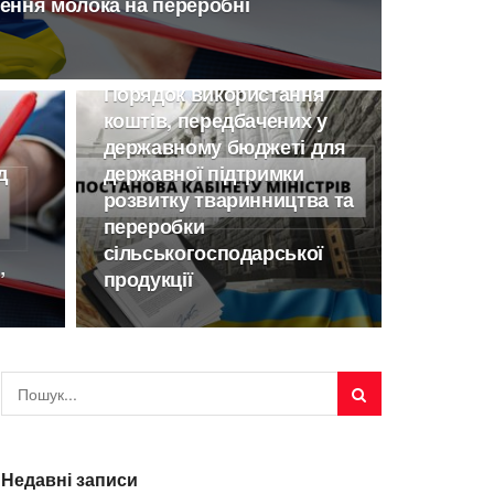
ення молока на переробні
ТВАРИННИЦТВО
Порядок використання
коштів, передбачених у
державному бюджеті для
д
державної підтримки
розвитку тваринництва та
переробки
сільськогосподарської
”
продукції
Недавні записи