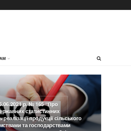
РАМ
5.06.2021 р. № 165 “Про
ержавних статистичних
 реалізації продукції сільського
мствами та господарствами