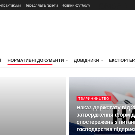
TOMBAR
-практикуми
Передплата газети
Новини футболу
Ї
НОРМАТИВНІ ДОКУМЕНТИ
ДОВІДНИКИ
ЕКСПОРТЕ
ТВАРИННИЦТВО
Наказ Держстату від 2
затвердження форм д
спостережень з питань
господарства підприє